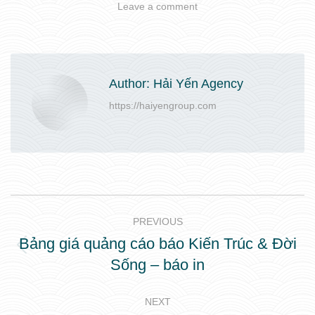
Leave a comment
Author:
Hải Yến Agency
https://haiyengroup.com
Post
PREVIOUS
navigation
Bảng giá quảng cáo báo Kiến Trúc & Đời
Previous
Sống – báo in
post:
NEXT