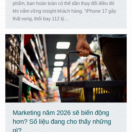
phẩm, bạn hoàn toàn có thể dần thay đổi điều đó
khi nắm vững insight khách hàng. “iPhone 17 gây
thất vọng, thổi bay 112 tỷ…
Marketing năm 2026 sẽ biến động
hơn? Số liệu đang cho thấy những
gì?