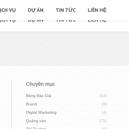
ỊCH VỤ
DỰ ÁN
TIN TỨC
LIÊN HỆ
ỊCH VỤ
DỰ ÁN
TIN TỨC
LIÊN HỆ
Chuyên mục
Bảng Báo Giá
(54)
Brand
(9)
Digital Marketing
(4)
Quảng cáo
(75)