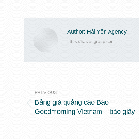
Author:
Hải Yến Agency
https://haiyengroup.com
Post
PREVIOUS
navigation
Bảng giá quảng cáo Báo
Previous
Goodmorning Vietnam – báo giấy
post: