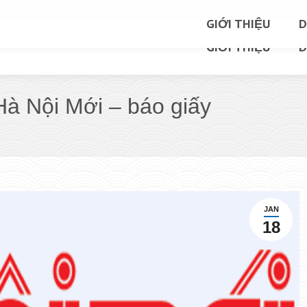
GIỚI THIỆU
D
GIỚI THIỆU
D
à Nội Mới – báo giấy
JAN
18