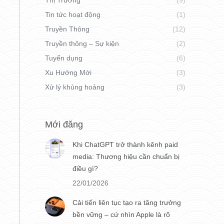
Thị Trường
(9)
Tin tức hoạt động
(1)
Truyền Thông
(12)
Truyền thông – Sự kiện
(2)
Tuyển dụng
(6)
Xu Hướng Mới
(3)
Xử lý khủng hoảng
(3)
Mới đăng
Khi ChatGPT trở thành kênh paid
media: Thương hiệu cần chuẩn bị
điều gì?
22/01/2026
Cải tiến liên tục tạo ra tăng trưởng
bền vững – cứ nhìn Apple là rõ