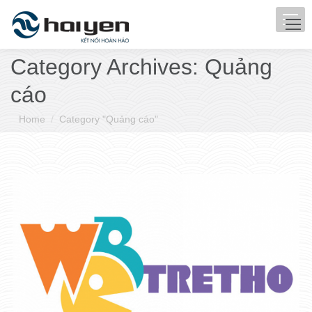
Category Archives:
Quảng
cáo
You are here:
Home
Category "Quảng cáo"