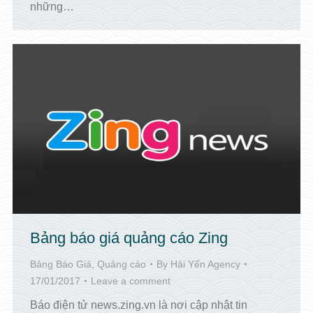
những…
Bảng báo giá quảng cáo Zing
Bảng Báo Giá
,
Quảng cáo
By
Hải Yến Agency
17/01/2017
Leave a comment
Báo điện tử news.zing.vn là nơi cập nhật tin