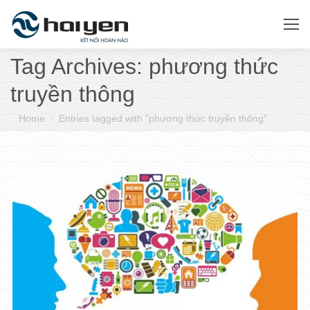
Tag Archives:
phương thức
truyền thông
You are here:
Home
Entries tagged with "phương thức truyền thông"