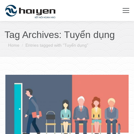
Tag Archives:
Tuyển dụng
You are here:
Home
Entries tagged with "Tuyển dụng"