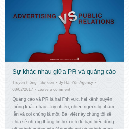
Sự khác nhau giữa PR và quảng cáo
Truyền thông - Sự kiện
By
Hải Yến Agency
08/02/2017
Leave a comment
Quảng cáo và PR là hai lĩnh vực, hai kênh truyền
thông khác nhau. Tuy nhiên, nhiều người bị nhầm
lẫn và coi chúng là một. Bài viết này chúng tôi sẽ
chia sẻ những thông tin hữu ích để bạn hiểu đúng