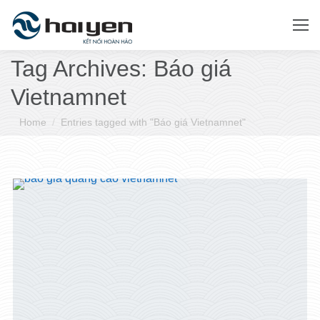
Tag Archives:
Báo giá
Vietnamnet
You are here:
Home
Entries tagged with "Báo giá Vietnamnet"