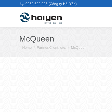
0932 622 925 (Công ty Hải Yến)
McQueen
You are here:
Home
Partner,Client, etc.
McQueen