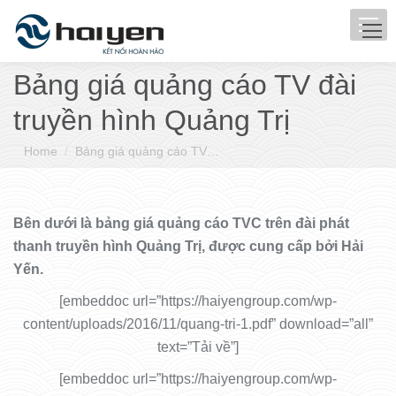
Bảng giá quảng cáo TV đài
truyền hình Quảng Trị
You are here:
Home
Bảng giá quảng cáo TV…
Bên dưới là bảng giá quảng cáo TVC trên đài phát
thanh truyền hình Quảng Trị, được cung cấp bởi Hải
Yến.
[embeddoc url=”https://haiyengroup.com/wp-
content/uploads/2016/11/quang-tri-1.pdf” download=”all”
text=”Tải về”]
[embeddoc url=”https://haiyengroup.com/wp-