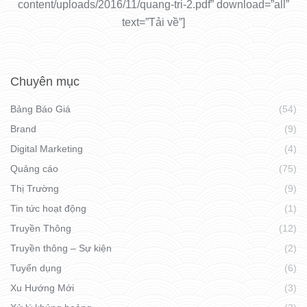
content/uploads/2016/11/quang-tri-2.pdf” download=”all”
text=”Tải về”]
Chuyên mục
Bảng Báo Giá
(54)
Brand
(9)
Digital Marketing
(4)
Quảng cáo
(75)
Thị Trường
(9)
Tin tức hoạt động
(1)
Truyền Thông
(12)
Truyền thông – Sự kiện
(2)
Tuyển dụng
(6)
Xu Hướng Mới
(3)